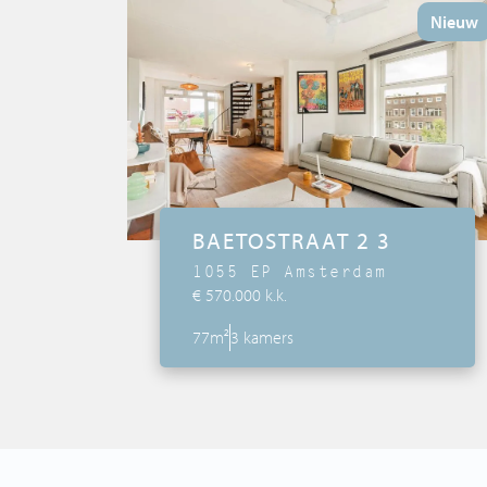
Tips & Tricks
Nieuw
Services
Contact
BAETOSTRAAT 2 3
1055 EP Amsterdam
€ 570.000 k.k.
77m²
3 kamers