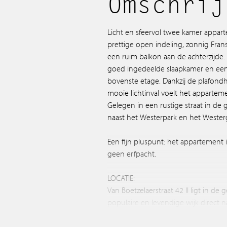
Omschrij
Licht en sfeervol twee kamer appar
prettige open indeling, zonnig Fran
een ruim balkon aan de achterzijde
goed ingedeelde slaapkamer en ee
bovenste etage. Dankzij de plafond
mooie lichtinval voelt het appartem
Gelegen in een rustige straat in de g
naast het Westerpark en het Westerg
Een fijn pluspunt: het appartement
geen erfpacht.
LOCATIE:
Van Boetzelaerstraat 42 II ligt in de 
populaire en levendige wijk direct n
zelf is rustig en voornamelijk woonac
minuten lopen op het Van Limburg S