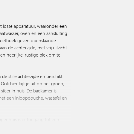
t losse apparatuur, waaronder een
aatwasser, oven en een aansluiting
 eethoek geven openslaande
n de achterzijde, met vrij uitzicht
de stille achterzijde en beschikt
Ook hier kijk je uit op het groen,
sfeer in huis. De badkamer is
et een inloopdouche, wastafel en
ppenhuis is er toegang tot een
ra opslag zoekt, een rustige plek om
bby, hier kan het allemaal.