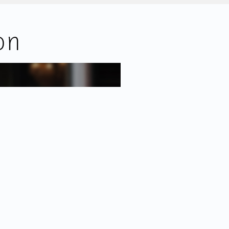
feervol appartement met prettige
roene ligging ideaal voor wie
on
jne buurt.
²;
ping van 15 m²;
n de voorzijde als een achterbalkon
den met professioneel beheer en
nd;
rt;
ordaan;