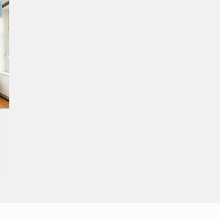
Aangekocht
Transacties
Spaans aanbod