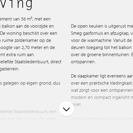
ving
tement van 56 m², met een
s balkon aan de voorzijde en
De open keuken is uitgerust me
. De woning beschikt over een
Smeg gasfornuis en afzuigkap, v
n ruime zolderkamer op de
voor de wasmachine. Vanuit de
hoogte van 2,70 meter en de
deuren toegang tot het balkon aa
ent extra ruim aan.
over de groene binnentuinen. Een heerlijke, rustige plek om te
eliefde Staatsliedenbuurt, direct
ontspannen.
asterrein.
De slaapkamer ligt eveneens aan 
 is gelegen op eigen grond, dus
over een praktische kledingkast. 
wat zorgt voor een ontspannen 
modern en compact ingericht m
toilet.
geliefde Staatsliedenbuurt, een
aast het Westerpark. De straat
Via het gemeenschappelijke tra
htig, terwijl je binnen een paar
ruime zolderkamer. Of je nu ext
tirumplein, het
te werken of ruimte voor een ho