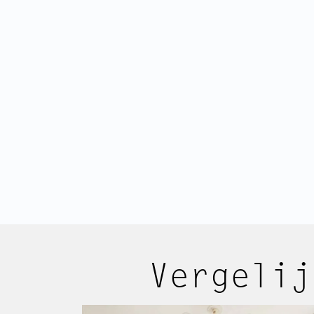
met ruimte voor een garderobe en
Aan de voorzijde tref je de lichte
met openslaande deuren naar een F
Dankzij de doorzonindeling is de ruim
ingedeeld, met voldoende plek voor
eettafel en een keuken aan de achter
Aanbod
Wie zijn wij
Vergelij