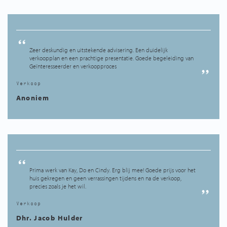
Services
Contact
Zeer deskundig en uitstekende advisering. Een duidelijk
verkoopplan en een prachtige presentatie. Goede begeleiding van
Geïnteresseerder en verkoopproces
Verkoop
Anoniem
Prima werk van Kay, Do en Cindy. Erg blij mee! Goede prijs voor het
huis gekregen en geen verrassingen tijdens en na de verkoop,
precies zoals je het wil.
Verkoop
Dhr. Jacob Hulder