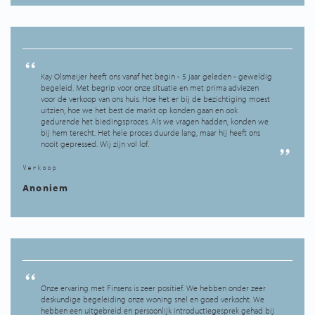
Kay Olsmeijer heeft ons vanaf het begin - 5 jaar geleden - geweldig
begeleid. Met begrip voor onze situatie en met prima adviezen
voor de verkoop van ons huis. Hoe het er bij de bezichtiging moest
uitzien, hoe we het best de markt op konden gaan en ook
gedurende het biedingsproces. Als we vragen hadden, konden we
bij hem terecht. Het hele proces duurde lang, maar hij heeft ons
nooit gepressed. Wij zijn vol lof.
Verkoop
Anoniem
Onze ervaring met Finsens is zeer positief. We hebben onder zeer
deskundige begeleiding onze woning snel en goed verkocht. We
hebben een uitgebreid en persoonlijk introductiegesprek gehad bij