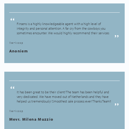
Finsens is a highly knowledgeable agent with a high level of
integrity and personal attention. A far cry from the cowboys you
sometimes encounter. We would highly recommend their services
Verkoop
Anoniem
It has been great to be their client! The team has been helpful and
very dedicated. We have moved out of Netherlands and they have
helped us tremendously! Smoothest sale process ever! Thanks Team!!
Verkoop
Mevr. Milena Muzzio