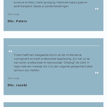
brochure en foto’s. Snelle opvolging. Potentiele kopers goed en
actief benaderd. Goede prijsonderhandelingen.
Verkoop
Dhr. Peters
Finsens heeft een diepgaande kennis van de Amsterdamse
woningmarkt en biedt professionele begeleiding. Zijn niet uit op
snel scoren, professioneel en betrouwbaar. “Ontzorgt” de cliënt in
hoge mate een makelaar die ik bij een volgende gelegenheid zeker
opnieuw zou inzetten.
Verkoop
Dhr. Jacobi