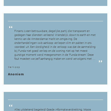
Finsens is een betrouwbare, degelijke partij die transparant en
gedegen haar diensten verleend. Vriendelijk, down to earth en met
kennis van de Amsterdamse markt en omgeving. De
onderhandelingen vwb aankoop verliepen slim en pakten in ons
voordeel uit. Een slordigheid in de verkoop was dat de aanmelding
bij Funda niet goed verliep en de woning niet op het meest
gunstige moment werd meegenomen in de 'Funda-stream'. Deze
fout moesten we zelf aanhangig maken en werd vervolgens met …
Verkoop
Anoniem
Alles uitstekend begeleid! Goede informatieverstrekking. Mooie