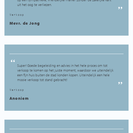
uit het oog te verliezen.
Verkoop
Mevr. de Jong
Super! Goede begeleiding en advies in het hele proces om tot
verkoop te komen op het juiste moment, waardoor we uiteindelijk
een fijn huis buiten de stad konden kopen. Uiteindelijk een hele
mooie verkoop tot stand gebracht!
Verkoop
Anoniem