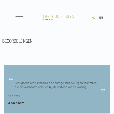
NL
EN
Aanbod
BEOORDELINGEN
Wie zijn wij
Wie zijn wij
Zeer goede kennis van zaken en nuttige aanbevelingen voor zaken
Reviews
die extra aandacht vereisen bij de verkoop van de woning.
Verkoop
Tips & Tricks
Anoniem