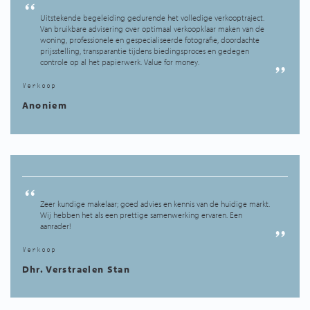
Uitstekende begeleiding gedurende het volledige verkooptraject.
Van bruikbare advisering over optimaal verkoopklaar maken van de
woning, professionele en gespecialiseerde fotografie, doordachte
prijsstelling, transparantie tijdens biedingsproces en gedegen
controle op al het papierwerk. Value for money.
Verkoop
Anoniem
Zeer kundige makelaar; goed advies en kennis van de huidige markt.
Wij hebben het als een prettige samenwerking ervaren. Een
aanrader!
Verkoop
Dhr. Verstraelen Stan