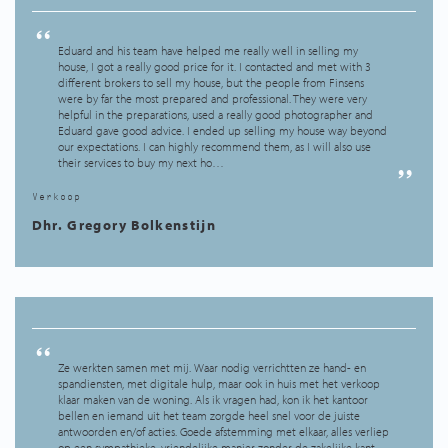
Eduard and his team have helped me really well in selling my
house, I got a really good price for it. I contacted and met with 3
different brokers to sell my house, but the people from Finsens
were by far the most prepared and professional. They were very
helpful in the preparations, used a really good photographer and
Eduard gave good advice. I ended up selling my house way beyond
our expectations. I can highly recommend them, as I will also use
their services to buy my next ho…
Verkoop
Dhr. Gregory Bolkenstijn
Ze werkten samen met mij. Waar nodig verrichtten ze hand- en
spandiensten, met digitale hulp, maar ook in huis met het verkoop
klaar maken van de woning. Als ik vragen had, kon ik het kantoor
bellen en iemand uit het team zorgde heel snel voor de juiste
antwoorden en/of acties. Goede afstemming met elkaar, alles verliep
op een sympathieke, vriendelijke manier zonder de zakelijke kant