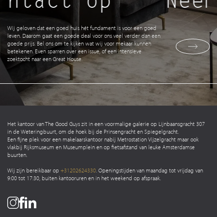
ntact op
Neem
Wij geloven dat een goed huis hét fundament is voor een goed
leven. Daarom gaat een goede deal voor ons veel verder dan een
goede prijs. Bel ons om te kijken wat wij voor mekaar kunnen
betekenen. Even sparren over een issue, of een intensieve
zoektocht naar een Great House.
Het kantoor van The Good Guys zit in een voormalige galerie op Lijnbaansgracht 307
in de Weteringbuurt, om de hoek bij de Prinsengracht en Spiegelgracht.
Een fijne plek voor een makelaarskantoor nabij Metrostation Vijzelgracht maar ook
vlakbij Rijksmuseum en Museumplein en op fietsafstand van leuke Amsterdamse
buurten.
Wij zijn bereikbaar op
+31202624330
. Openingstijden van maandag tot vrijdag van
9:00 tot 17:30, buiten kantooruren en in het weekend op afspraak.