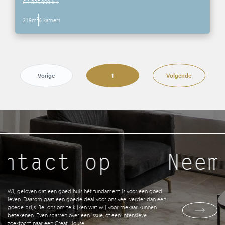
€ 1.825.000 k.k.
219m²
6 kamers
Vorige
1
Volgende
tact op
Neem c
Wij geloven dat een goed huis hét fundament is voor een goed
leven. Daarom gaat een goede deal voor ons veel verder dan een
goede prijs. Bel ons om te kijken wat wij voor mekaar kunnen
betekenen. Even sparren over een issue, of een intensieve
zoektocht naar een Great House.