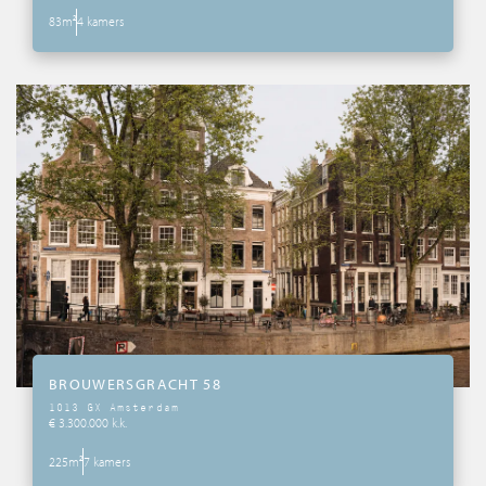
83m²
4 kamers
BROUWERSGRACHT 58
1013 GX Amsterdam
€ 3.300.000 k.k.
225m²
7 kamers