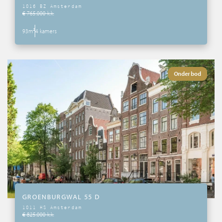
1016 BZ Amsterdam
€ 765.000 k.k.
93m²
4 kamers
Onder bod
GROENBURGWAL 55 D
1011 HS Amsterdam
€ 825.000 k.k.