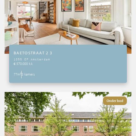
Spaans aanbod
Wie zijn wij
Tips & Tricks
BAETOSTRAAT 2 3
Services
1055 EP Amsterdam
€ 570.000 k.k.
77m²
3 kamers
Contact
Onder bod