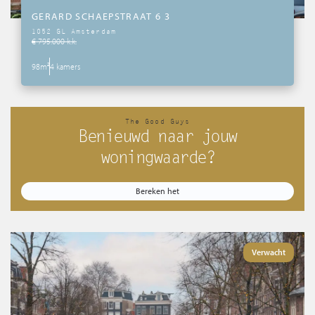
GERARD SCHAEPSTRAAT 6 3
1052 GL Amsterdam
€ 795.000 k.k.
98m²
4 kamers
The Good Guys
Benieuwd naar jouw
woningwaarde?
Bereken het
Verwacht