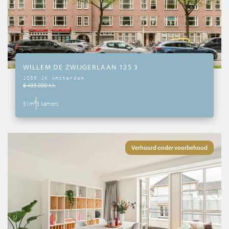
WILLEM DE ZWIJGERLAAN 125 3
1056 JK Amsterdam
€ 435.000 k.k.
51m²
3 kamers
Verhuurd onder voorbehoud