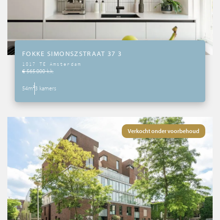
FOKKE SIMONSZSTRAAT 37 3
1017 TE Amsterdam
€ 565.000 k.k.
54m²
3 kamers
Verkocht onder voorbehoud