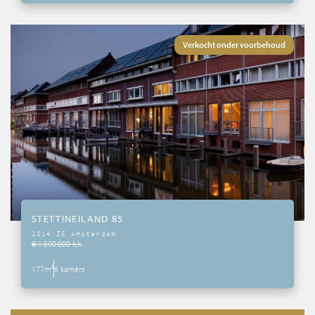
Verkocht onder voorbehoud
STETTINEILAND 85
1014 ZE Amsterdam
€ 1.590.000 k.k.
177m²
6 kamers