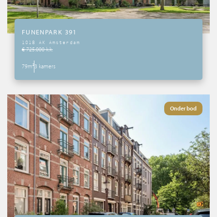
FUNENPARK 391
1018 AK Amsterdam
€ 725.000 k.k.
79m²
3 kamers
Onder bod