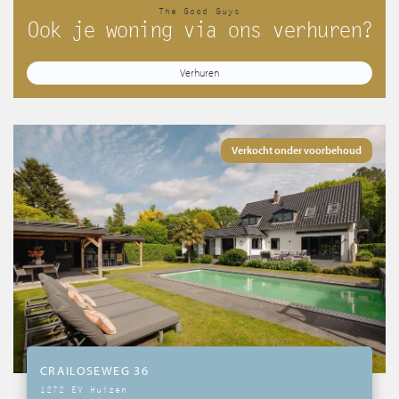
The Good Guys
Ook je woning via ons verhuren?
Verhuren
Verkocht onder voorbehoud
CRAILOSEWEG 36
1272 EV Huizen