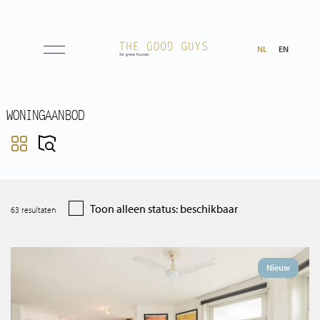
NL
EN
Aanbod
WONINGAANBOD
Koop
Huur
Toon alleen status: beschikbaar
63
resultaten
Verwacht
Aangekocht
Nieuw
Transacties