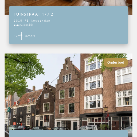
TUINSTRAAT 177 2
1015 PB Amsterdam
€ 465.000 k.k.
52m²
3 kamers
Onder bod