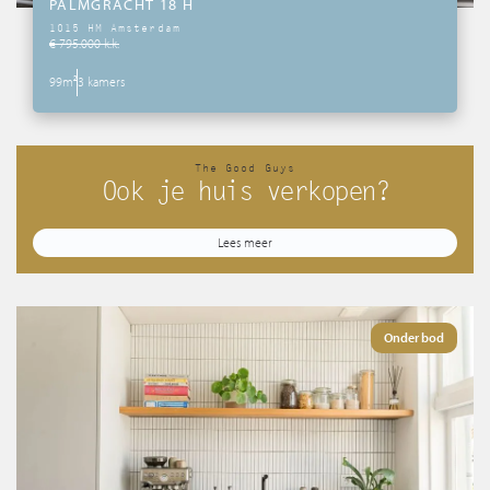
PALMGRACHT 18 H
1015 HM Amsterdam
€ 795.000 k.k.
99m²
3 kamers
The Good Guys
Ook je huis verkopen?
Lees meer
Onder bod