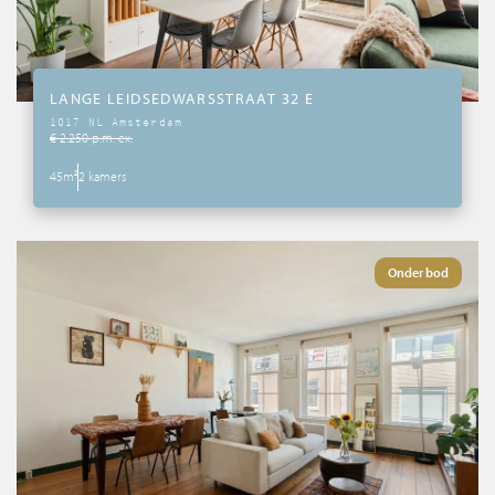
LANGE LEIDSEDWARSSTRAAT 32 E
1017 NL Amsterdam
€ 2.250 p.m. ex.
45m²
2 kamers
Onder bod