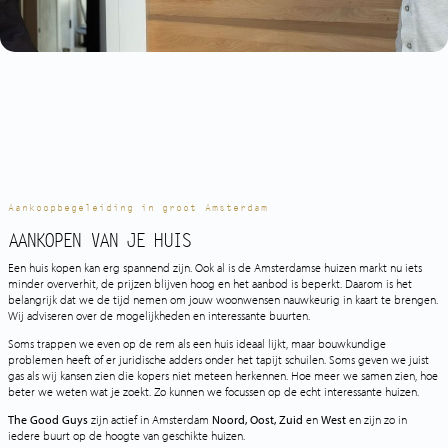
Aankopen
Verhuren
Taxeren
Spaans vastgoed
Do it yourself
Aankoopbegeleiding in groot Amsterdam
AANKOPEN VAN JE HUIS
Contact
Een huis kopen kan erg spannend zijn. Ook al is de Amsterdamse huizen markt nu iets
minder oververhit, de prijzen blijven hoog en het aanbod is beperkt. Daarom is het
belangrijk dat we de tijd nemen om jouw woonwensen nauwkeurig in kaart te brengen.
Wij adviseren over de mogelijkheden en interessante buurten.
Soms trappen we even op de rem als een huis ideaal lijkt, maar bouwkundige
problemen heeft of er juridische adders onder het tapijt schuilen. Soms geven we juist
gas als wij kansen zien die kopers niet meteen herkennen. Hoe meer we samen zien, hoe
beter we weten wat je zoekt. Zo kunnen we focussen op de echt interessante huizen.
The Good Guys
zijn actief in
A
msterdam
Noord
,
Oost
,
Zuid
en
West
en zijn zo in
iedere buurt op de hoogte van geschikte huizen.