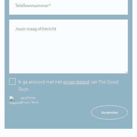
Telefoonnummer*
Jouw vraag of bericht
Ik ga akkoord met het
privacybeleid
van The Good
Guys
reCAPTCHA
Privacy
•
Terms
Verzenden