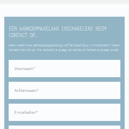
EEN AANKOOPMAKELAAR INSCHAKELEN? NEEM
CONTACT OP.
Meer weten over aankoopbegeleiding via The Good Guys in Amsterdam? Neem
contact met ons op. We voorzien je graag van advies en helpen je graag verder.
Voornaam*
Achternaam*
E-mailadres*