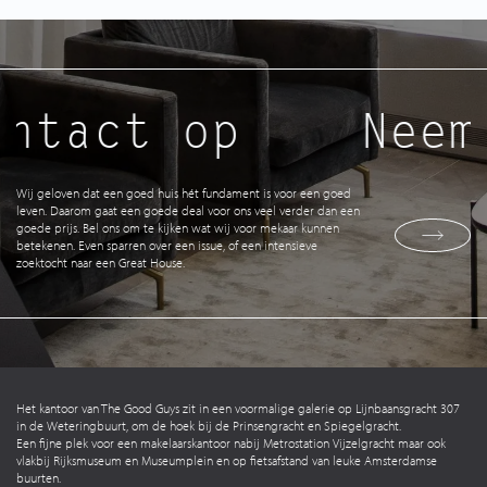
ntact op
Neem 
Wij geloven dat een goed huis hét fundament is voor een goed
leven. Daarom gaat een goede deal voor ons veel verder dan een
goede prijs. Bel ons om te kijken wat wij voor mekaar kunnen
betekenen. Even sparren over een issue, of een intensieve
zoektocht naar een Great House.
Het kantoor van The Good Guys zit in een voormalige galerie op Lijnbaansgracht 307
in de Weteringbuurt, om de hoek bij de Prinsengracht en Spiegelgracht.
Een fijne plek voor een makelaarskantoor nabij Metrostation Vijzelgracht maar ook
vlakbij Rijksmuseum en Museumplein en op fietsafstand van leuke Amsterdamse
buurten.