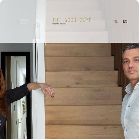
NL
EN
Aanbod
Wie zijn wij
Tips & Tricks
Services
Verkopen