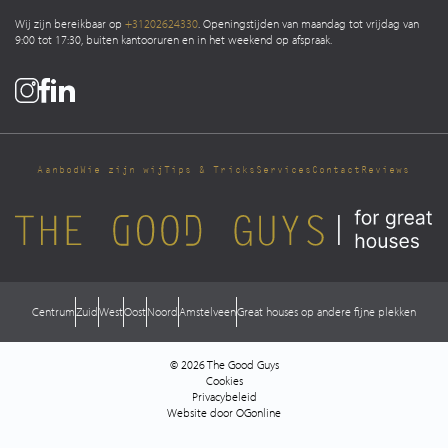
Wij zijn bereikbaar op
+31202624330
. Openingstijden van maandag tot vrijdag van
9:00 tot 17:30, buiten kantooruren en in het weekend op afspraak.
Aanbod
Wie zijn wij
Tips & Tricks
Services
Contact
Reviews
Centrum
Zuid
West
Oost
Noord
Amstelveen
Great houses op andere fijne plekken
© 2026 The Good Guys
Cookies
Privacybeleid
Website door OGonline
Direct contact
Login Move.nl