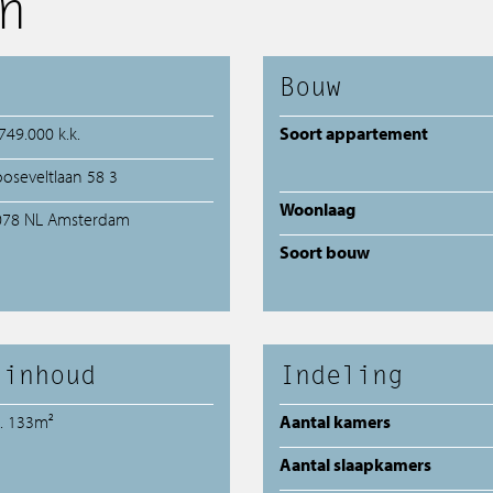
n
Bouw
749.000 k.k.
Soort appartement
oseveltlaan 58 3
Woonlaag
078 NL Amsterdam
Soort bouw
 inhoud
Indeling
a. 133m²
Aantal kamers
Aantal slaapkamers