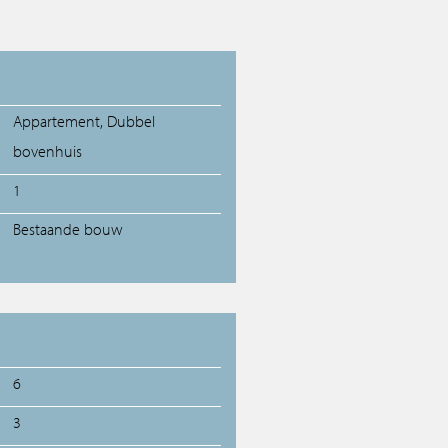
Appartement, Dubbel
bovenhuis
1
Bestaande bouw
6
3