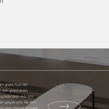
HT
een goed huis hét
r een goed leven.
m conta
 goede deal voor ons
en goede prijs. Bel ons
 wij voor mekaar kunnen