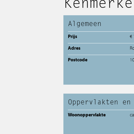
Kenmerke
Algemeen
Prijs
€ 
Adres
Ro
Postcode
1
Oppervlakten en
Woonoppervlakte
c