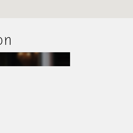
E-mail
hello@goodguys.nl
Openingstijden
Ma - Vr
09:00 - 17:30
Zaterdag
Op afspraak
on
Buiten kantooruren op afspraak