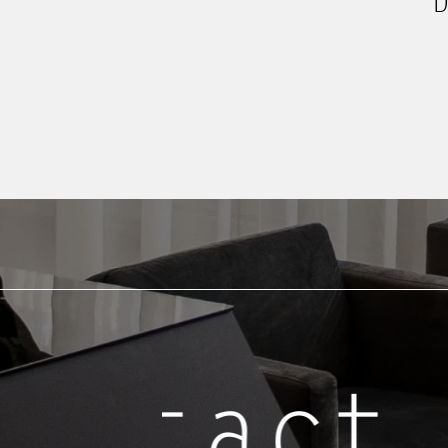
D
ntact o