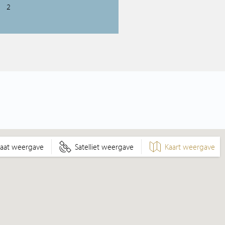
2
raat weergave
Satelliet weergave
Kaart weergave