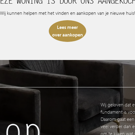
EZE WONING IS DOOR ONS AANGEKOC
Wij kunnen helpen met het vinden en aankopen van je nieuwe huis!
Lees meer
over aankopen
Wij geloven dat 
fundament is voo
p
Nee
Daarom gaat een
veel verder dan e
om te kijken wat