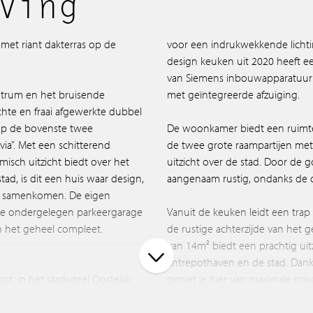
ving
et riant dakterras op de
voor een indrukwekkende lichtin
design keuken uit 2020 heeft een
van Siemens inbouwapparatuur
ntrum en het bruisende
met geïntegreerde afzuiging.
chte en fraai afgewerkte dubbel
op de bovenste twee
De woonkamer biedt een ruimtel
ia”. Met een schitterend
de twee grote raampartijen met
misch uitzicht biedt over het
uitzicht over de stad. Door de go
ad, is dit een huis waar design,
aangenaam rustig, ondanks de
s samenkomen. De eigen
n de ondergelegen parkeergarage
Vanuit de keuken leidt een trap
n het geheel compleet.
de rustige achterzijde van het ge
van 14m² biedt een prachtig uit
Entrepothaven en de stad. Dankz
t, in het stadsdeel Oostelijk
geniet je hier van maximale priv
 aan de Indische Buurt en de
namisch en stedelijk karakter.
De hoofdslaapkamer, die voorhe