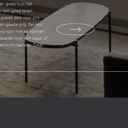
een goed huis hét
r een goed leven.
eem con
 goede deal voor ons
en goede prijs. Bel ons
 wij voor mekaar kunnen
parren over een issue, of
oektocht naar een Great