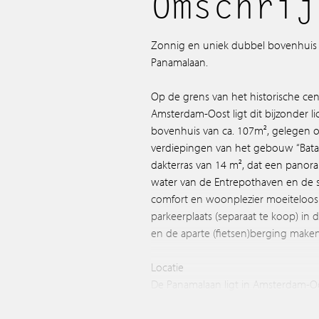
Omschrij
Zonnig en uniek dubbel bovenhuis m
Panamalaan.
Op de grens van het historische ce
Amsterdam-Oost ligt dit bijzonder li
bovenhuis van ca. 107m², gelegen 
verdiepingen van het gebouw “Batav
dakterras van 14 m², dat een panora
water van de Entrepothaven en de st
comfort en woonplezier moeiteloo
parkeerplaats (separaat te koop) i
en de aparte (fietsen)berging make
Locatie
De Panamalaan ligt in Amsterdam-Oos
Havengebied. Dit gebied, dat grenst
Oostelijke Handelskade, heeft een dy