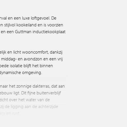
val en een luxe loftgevoel. De
 stijlvol kookeiland en is voorzien
 en een Guttman inductiekookplaat
ijk en licht wooncomfort, dankzij
 middag- en avondzon en een vrij
ede isolatie blijft het binnen
 dynamische omgeving.
 naar het zonnige dakterras, dat aan
bouw ligt. Dit fijne buitenverblijf
zicht over het water van de
ij de ligging aan de achterzijde
acy en rust.
en uit twee aparte kamers bestond,