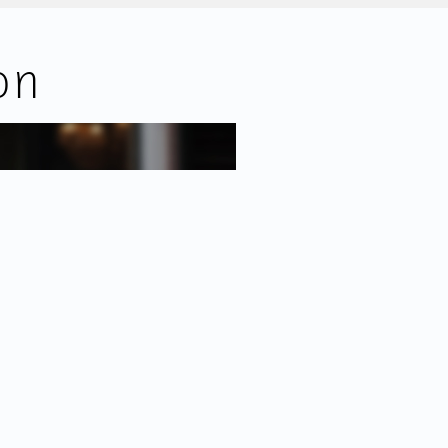
e loopt als het ware door de op
aar de slaapkamer, waar grote ramen
on
chuin naar het water. Verder bevindt
met fontein en een interne berging
smachine en wasdroger.
07m²;
m² met panoramisch uitzicht;
 verdieping, bereikbaar met de lift;
enhouten vloeren, keuken en
e keuken;
r gemeenschappelijk gebruik);
ssioneel beheerd;
9,42 (woning) en € 19,25