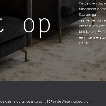
Wij geloven dat 
fundament is voo
 op
N
Daarom gaat een
veel verder dan e
om te kijken wat
betekenen. Even s
een intensieve z
House.
ige galerie op Lijnbaansgracht 307 in de Weteringbuurt, om