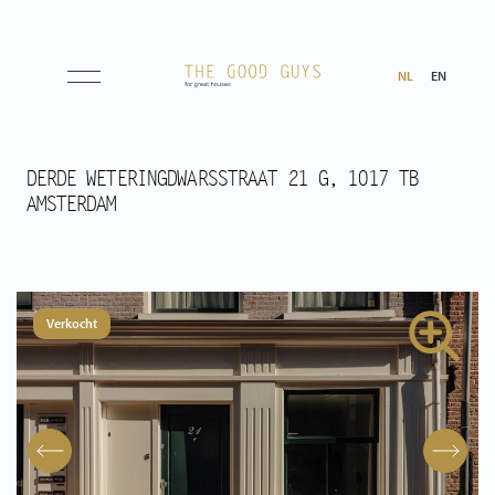
NL
EN
Aanbod
DERDE WETERINGDWARSSTRAAT 21 G, 1017 TB
AMSTERDAM
Koop
Huur
Verkocht
Verwacht
Aangekocht
Transacties