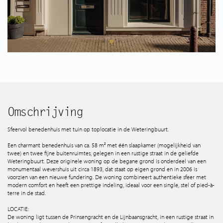
Spaans aanbod
Wie zijn wij
Tips & Tricks
Services
Omschrijving
Contact
Sfeervol benedenhuis met tuin op toplocatie in de Weteringbuurt.
Een charmant benedenhuis van ca. 58 m² met één slaapkamer (mogelijkheid van
twee) en twee fijne buitenruimtes, gelegen in een rustige straat in de geliefde
Weteringbuurt. Deze originele woning op de begane grond is onderdeel van een
monumentaal wevershuis uit circa 1893, dat staat op eigen grond en in 2006 is
voorzien van een nieuwe fundering. De woning combineert authentieke sfeer met
modern comfort en heeft een prettige indeling, ideaal voor een single, stel of pied-à-
terre in de stad.
LOCATIE:
De woning ligt tussen de Prinsengracht en de Lijnbaansgracht, in een rustige straat in