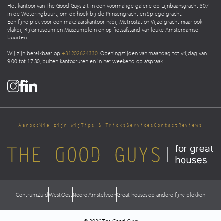
Het kantoor van The Good Guys zit in een voormalige galerie op Lijnbaansgracht 307
in de Weteringbuurt, om de hoek bij de Prinsengracht en Spiegelgracht.
Een fijne plek voor een makelaarskantoor nabij Metrostation Vijzelgracht maar ook
vlakbij Rijksmuseum en Museumplein en op fietsafstand van leuke Amsterdamse
buurten.
Wij zijn bereikbaar op
+31202624330
. Openingstijden van maandag tot vrijdag van
9:00 tot 17:30, buiten kantooruren en in het weekend op afspraak.
Aanbod
Wie zijn wij
Tips & Tricks
Services
Contact
Reviews
Centrum
Zuid
West
Oost
Noord
Amstelveen
Great houses op andere fijne plekken
© 2026 The Good Guys