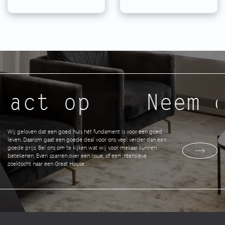
tact op
Neem c
Wij geloven dat een goed huis hét fundament is voor een goed
leven. Daarom gaat een goede deal voor ons veel verder dan een
goede prijs. Bel ons om te kijken wat wij voor mekaar kunnen
betekenen. Even sparren over een issue, of een intensieve
zoektocht naar een Great House.