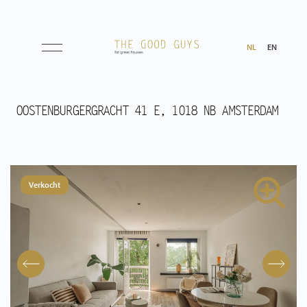
NL
EN
Aanbod
OOSTENBURGERGRACHT 41 E, 1018 NB AMSTERDAM
Koop
Huur
Verkocht
Verwacht
Aangekocht
Transacties