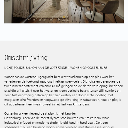
Spaans aanbod
Wie zijn wij
Tips & Tricks
Services
Omschrijving
LICHT, SOLIDE, BALKON AAN DE WATERZIJDE – WONEN OP OOSTENBURG
Contact
Wonen aan de Oostenburgergracht betekent thuiskomen op een plek waar het
verleden en de toekomst naadloos in elkaar overvloeien. Dit lichte en gerenoveerde
tweekamerappartement van circa 43 m², gelegen op de derde verdieping, biedt een
prachtig vrij uitzicht over het water en is een perfecte balans tussen stijl, comfort en
sfeer. Met een zonnig balkon op het zuidwesten, een doordachte indeling met
matglazen schuifwanden en hoogwaardige afwerking in natuursteen, hout en glas, is
dit appartement een waar juweel in het hart van Amsterdam.
Oostenburg – een levendige stadswijk met karakter
Oostenburg is een van de meest dynamische buurten van Amsterdam, waar
industrieel erfgoed en moderne stedelijkheid hand in hand gaan. Ooit een
scheepswerf, nu een bruisend woon- en werkgebied met stijlvolle nieuwbouw,