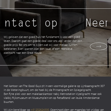
ontact op
Neem
Wij geloven dat een goed huis hét fundament is voor een goed
leven. Daarom gaat een goede deal voor ons veel verder dan een
goede prijs. Bel ons om te kijken wat wij voor mekaar kunnen
betekenen. Even sparren over een issue, of een intensieve
zoektocht naar een Great House.
Het kantoor van The Good Guys zit in een voormalige galerie op Lijnbaansgracht 307
in de Weteringbuurt, om de hoek bij de Prinsengracht en Spiegelgracht.
Een fijne plek voor een makelaarskantoor nabij Metrostation Vijzelgracht maar ook
vlakbij Rijksmuseum en Museumplein en op fietsafstand van leuke Amsterdamse
buurten.
Wij zijn bereikbaar op
+31202624330
. Openingstijden van maandag tot vrijdag van