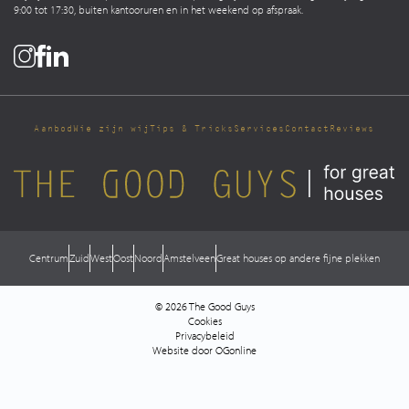
9:00 tot 17:30, buiten kantooruren en in het weekend op afspraak.
Aanbod
Wie zijn wij
Tips & Tricks
Services
Contact
Reviews
Centrum
Zuid
West
Oost
Noord
Amstelveen
Great houses op andere fijne plekken
© 2026 The Good Guys
Cookies
Privacybeleid
Website door OGonline
Direct contact
Login Move.nl