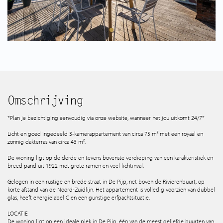
Spaans aanbod
Wie zijn wij
Tips & Tricks
Services
Omschrijving
*Plan je bezichtiging eenvoudig via onze website, wanneer het jou uitkomt 24/7*
Contact
Licht en goed ingedeeld 3-kamerappartement van circa 75 m² met een royaal en
zonnig dakterras van circa 43 m².
De woning ligt op de derde en tevens bovenste verdieping van een karakteristiek en
breed pand uit 1922 met grote ramen en veel lichtinval.
Gelegen in een rustige en brede straat in De Pijp, net boven de Rivierenbuurt, op
korte afstand van de Noord-Zuidlijn. Het appartement is volledig voorzien van dubbel
glas, heeft energielabel C en een gunstige erfpachtsituatie.
LOCATIE
De woning ligt op een ideale plek in De Pijp, één van de meest geliefde buurten van