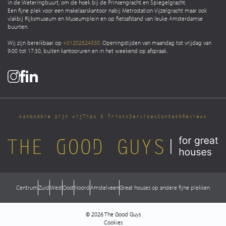
in de Weteringbuurt, om de hoek bij de Prinsengracht en Spiegelgracht.
Een fijne plek voor een makelaarskantoor nabij Metrostation Vijzelgracht maar ook
vlakbij Rijksmuseum en Museumplein en op fietsafstand van leuke Amsterdamse
buurten.
Wij zijn bereikbaar op
+31202624330
. Openingstijden van maandag tot vrijdag van
9:00 tot 17:30, buiten kantooruren en in het weekend op afspraak.
Aanbod
Wie zijn wij
Tips & Tricks
Services
Contact
Reviews
Centrum
Zuid
West
Oost
Noord
Amstelveen
Great houses op andere fijne plekken
© 2026 The Good Guys
Cookies