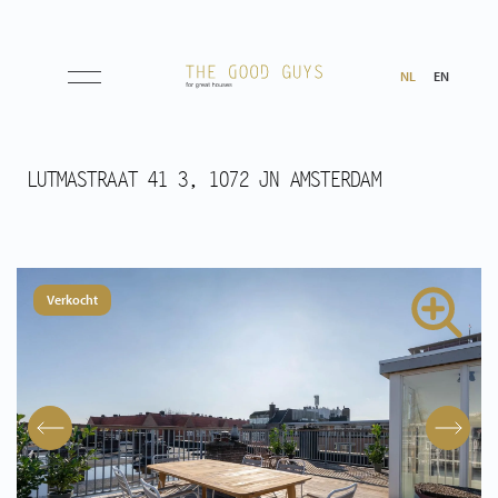
NL
EN
Aanbod
LUTMASTRAAT 41 3, 1072 JN AMSTERDAM
Koop
Huur
Verkocht
Verwacht
Aangekocht
Transacties