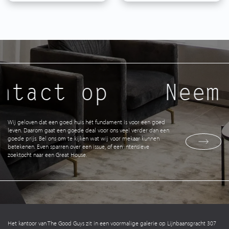
ntact op
Neem 
Wij geloven dat een goed huis hét fundament is voor een goed
leven. Daarom gaat een goede deal voor ons veel verder dan een
goede prijs. Bel ons om te kijken wat wij voor mekaar kunnen
betekenen. Even sparren over een issue, of een intensieve
zoektocht naar een Great House.
Het kantoor van The Good Guys zit in een voormalige galerie op Lijnbaansgracht 307