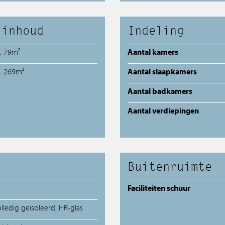
 inhoud
Indeling
a. 79m²
Aantal kamers
a. 269m³
Aantal slaapkamers
Aantal badkamers
Aantal verdiepingen
Buitenruimte
Faciliteiten schuur
lledig geisoleerd, HR-glas