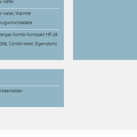
V.-ketel
V.-ketel, Warmte
rugwininstallatie
ntergas Kombi Kompakt HR 28
2008, Combi-ketel, Eigendom)
arkeerkelder