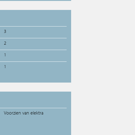
3
2
1
1
Voorzien van elektra