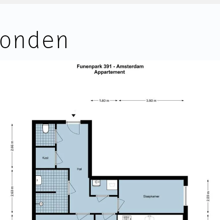
uit de woning gehaald, waardoo
an het Funenpark, ontworpen
en ruimte biedt voor een leuk z
onden
dveld en het
De tweede slaapkamer is van ze
 Funenpark is van
badkamer is voorzien van een 
rchitecten Cie (Frits van
Daarnaast is er een separaat toil
voorzien van de wasmachine en d
erspeeltuin, een sportveld, een
ook nog een tweede, interne ber
rden buiten sportlessen
holen uit de buurt of met eigen
Op de begane grond beschikt 
et gras kan je heerlijk picknicken
(fietsen)berging.
sdeel Oost, de bruisende
Er is de mogelijkheid van het k
afstand en binnen 8 min fietsen
de garage van het Funenpark.
BIJZONDERHEDEN:
t of op de Dappermarkt en er is
• Fantastisch, licht hoekappartem
rt. Op een steenworp afstand
• Woonoppervlakte van circa 79