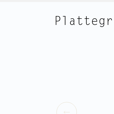
IDEALE LIGGEN EN BEREIKBAARHEID:
Geniet van de rust en het groen v
Plattegr
door landschapsarchitect Bram Bree
stedenbouwkundig ontwerp van het
prijswinnend architectenbureau de A
Dongen).
In het park ligt de vernieuwde Oost
basisschool en kinderopvang. Er wo
gegeven door verschillende sportsc
Personal trainers in groepjes en in h
en genieten van de rust.
Om de hoek ligt het populaire stad
binnenstad is tevens op korte fiets
ben je op het CS.
Winkelen kan in de Czaar Peterstraa
keuze uit 3 supermarkten in de buu