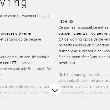
ving
 onze website, wanneer het jou
INDELING:
De gemeenschappelijke entree m
nt ingedeeld 3-kamer
trappenhuizen zijn voorzien va
met berging op de begane
tot de woning op de derde ver
perfecte indeling en is voorzie
dubbel glas. Hierdoor is de won
erdieping van een kleinschalig
fijne en open sfeer. Vanuit de ru
een LIFT, in het zeer
bereikbaar.
roene en autovrije Funenpark. De
D.
De lichte, zonnige woonkamer 
weids uitzicht over het groene
mpartijen voelt de woning ruim,
goede en praktische indeling en
zame combinatie midden in de
inbouwapparatuur zoals een 5-p
n en het park is hierdoor
combi en vaatwasser.
De woning beschikt over twee ze