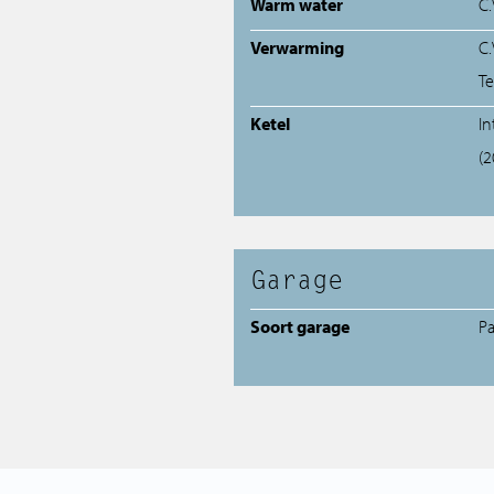
Warm water
C.
Verwarming
C.
Te
Ketel
I
(
Garage
Soort garage
P