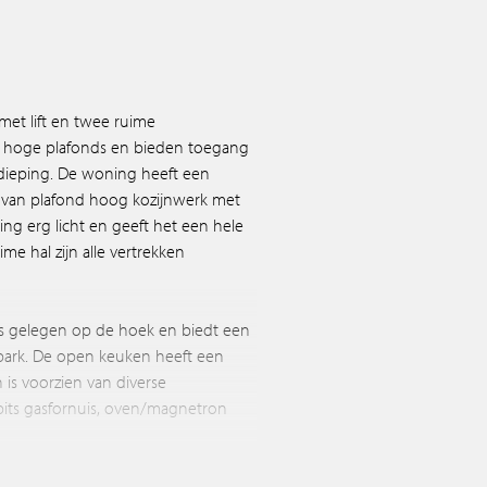
et lift en twee ruime
n hoge plafonds en bieden toegang
dieping. De woning heeft een
n van plafond hoog kozijnwerk met
ing erg licht en geeft het een hele
ime hal zijn alle vertrekken
is gelegen op de hoek en biedt een
 park. De open keuken heeft een
 is voorzien van diverse
its gasfornuis, oven/magnetron
er royale slaapkamers. De loggia is