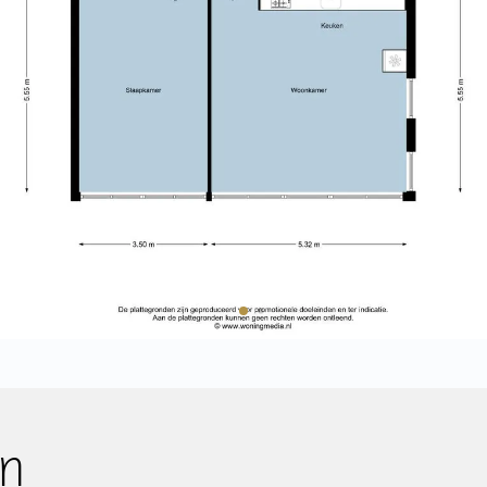
staurants zoals onder andere
• Twee goed formaat slaapkamer
het Pompstation en Mooie Boules.
• Gelegen op eigen grond;
• Energielabel A, dus zeer lage 
, het prachtige Oosterpark, het
• Plafondhoge kozijnen met dub
vaartmuseum en winkelcentrum
• Lift aanwezig;
eten het Marineterrein waar je
• (Fietsen) berging van ca. 4 m²;
et VOC- schip Amsterdam.
• Unieke combinatie van rust, gr
• Huismeester aanwezig, kanto
k biedt allerlei faciliteiten
Sporenboog;
verschillende zonnige terrassen
• Vraagprijs woning € 725.000 k
• Vraagprijs parkeerplaats € 60.
Koop
ten opzichte van de ring A-10
A GREAT HOME THAT BRINGS DES
intunnel), de tramlijnen 1, 14
TOGETHER IN THE HEART OF THE
n fietsen ben je op het station
Huur
p Centraal Station Amsterdam
*This property is listed by an MV
n
Verwacht