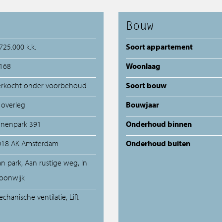
Aangekocht
Bouw
Transacties
725.000 k.k.
Soort appartement
 168
Woonlaag
Spaans aanbod
erkocht onder voorbehoud
Soort bouw
 overleg
Bouwjaar
unenpark 391
Onderhoud binnen
018 AK Amsterdam
Onderhoud buiten
n park, Aan rustige weg, In
oonwijk
chanische ventilatie, Lift