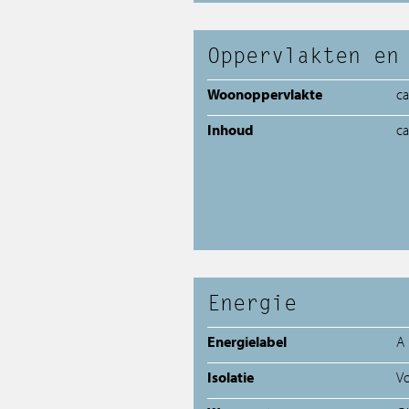
Oppervlakten en
Woonoppervlakte
c
Inhoud
c
Energie
Energielabel
A
Isolatie
Vo