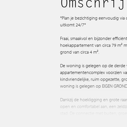
Omschrij
*Plan je bezichtiging eenvoudig via
uitkomt 24/7*
Fraai, smaakvol en bijzonder efficië
hoekappartement van circa 79 m² 
grond van circa 4 m².
De woning is gelegen op de derde v
appartementencomplex voorzien van 
kindvriendelijke, ruim opgezette, g
woning is gelegen op EIGEN GRON
Dankzij de hoekligging en grote raa
open en comfortabel aan, een zeld
stad. De connectie met buiten, groe
optimaal en uniek.