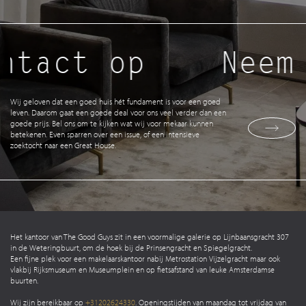
ntact op
Neem 
Wij geloven dat een goed huis hét fundament is voor een goed
leven. Daarom gaat een goede deal voor ons veel verder dan een
goede prijs. Bel ons om te kijken wat wij voor mekaar kunnen
betekenen. Even sparren over een issue, of een intensieve
zoektocht naar een Great House.
Het kantoor van The Good Guys zit in een voormalige galerie op Lijnbaansgracht 307
in de Weteringbuurt, om de hoek bij de Prinsengracht en Spiegelgracht.
Een fijne plek voor een makelaarskantoor nabij Metrostation Vijzelgracht maar ook
vlakbij Rijksmuseum en Museumplein en op fietsafstand van leuke Amsterdamse
buurten.
Wij zijn bereikbaar op
+31202624330
. Openingstijden van maandag tot vrijdag van