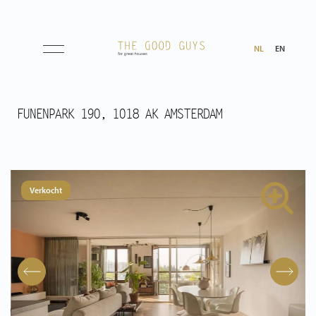
NL
EN
Aanbod
FUNENPARK 190, 1018 AK AMSTERDAM
Koop
Huur
Verkocht
Verwacht
Aangekocht
Transacties