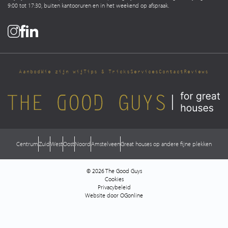
9:00 tot 17:30, buiten kantooruren en in het weekend op afspraak.
Aanbod
Wie zijn wij
Tips & Tricks
Services
Contact
Reviews
Centrum
Zuid
West
Oost
Noord
Amstelveen
Great houses op andere fijne plekken
© 2026 The Good Guys
Cookies
Privacybeleid
Website door OGonline
Direct contact
Login Move.nl