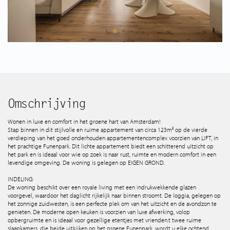
Spaans aanbod
Wie zijn wij
Tips & Tricks
Services
Omschrijving
Wonen in luxe en comfort in het groene hart van Amsterdam!
Stap binnen in dit stijlvolle en ruime appartement van circa 123m² op de vierde
Contact
verdieping van het goed onderhouden appartementencomplex voorzien van LIFT, in
het prachtige Funenpark. Dit lichte appartement biedt een schitterend uitzicht op
het park en is ideaal voor wie op zoek is naar rust, ruimte en modern comfort in een
levendige omgeving. De woning is gelegen op EIGEN GROND.
INDELING:
De woning beschikt over een royale living met een indrukwekkende glazen
voorgevel, waardoor het daglicht rijkelijk naar binnen stroomt. De loggia, gelegen op
het zonnige zuidwesten, is een perfecte plek om van het uitzicht en de avondzon te
genieten. De moderne open keuken is voorzien van luxe afwerking, volop
opbergruimte en is ideaal voor gezellige etentjes met vrienden.t twee ruime
slaapkamers, die beide uitkijken op het groene Funenpark, wordt u elke ochtend