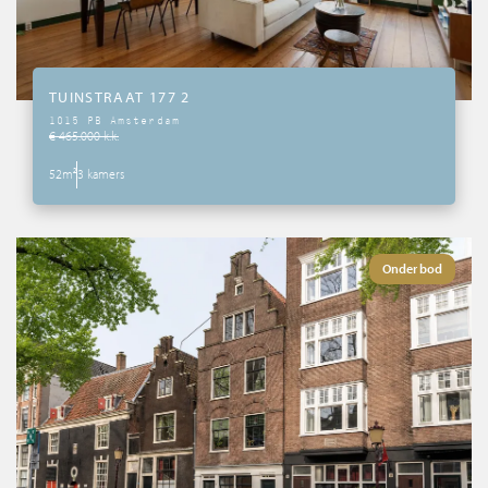
TUINSTRAAT 177 2
1015 PB Amsterdam
€ 465.000 k.k.
52m²
3 kamers
Onder bod