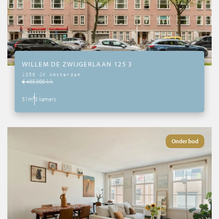
WILLEM DE ZWIJGERLAAN 125 3
1056 JK Amsterdam
€ 435.000 k.k.
51m²
3 kamers
Onder bod