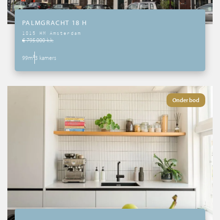
PALMGRACHT 18 H
1015 HM Amsterdam
€ 795.000 k.k.
99m²
3 kamers
Onder bod