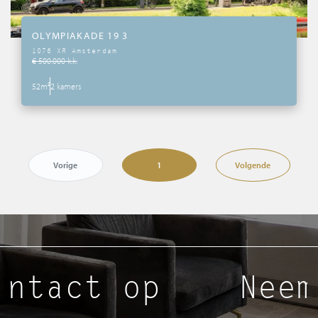
OLYMPIAKADE 19 3
1076 XR Amsterdam
€ 500.000 k.k.
52m²
2 kamers
Vorige
1
Volgende
tact op
Neem 