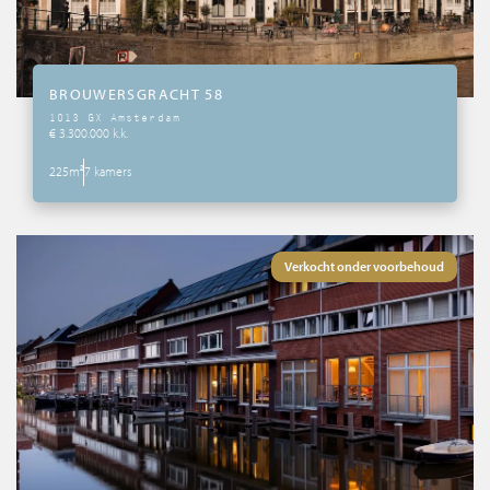
BROUWERSGRACHT 58
1013 GX Amsterdam
€ 3.300.000 k.k.
225m²
7 kamers
Verkocht onder voorbehoud