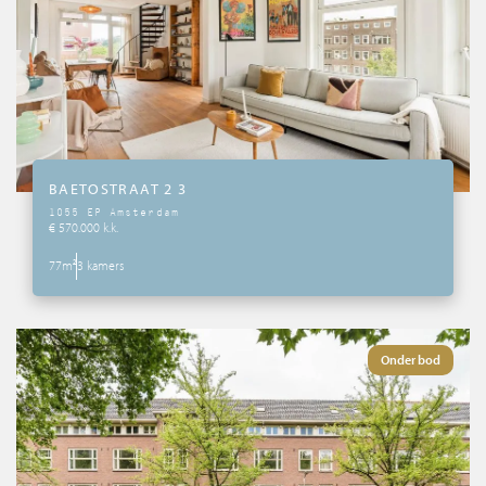
Spaans aanbod
Wie zijn wij
Tips & Tricks
BAETOSTRAAT 2 3
Services
1055 EP Amsterdam
€ 570.000 k.k.
77m²
3 kamers
Contact
Onder bod