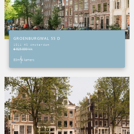
GROENBURGWAL 55 D
1011 HS Amsterdam
€ 825.000 k.k.
83m²
4 kamers