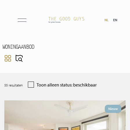
NL
EN
Aanbod
WONINGAANBOD
Koop
Huur
Toon alleen status: beschikbaar
55
resultaten
Verwacht
Aangekocht
Nieuw
Transacties