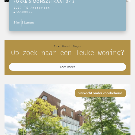
FOKKE SIMONSZSTRAAT 37 3
1017 TE Amsterdam
€ 565.000 k.k.
54m²
3 kamers
The Good Guys
Op zoek naar een leuke woning?
Lees meer
Verkocht onder voorbehoud