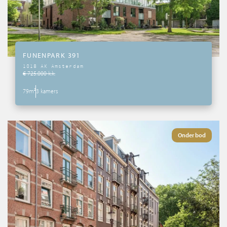
FUNENPARK 391
1018 AK Amsterdam
€ 725.000 k.k.
79m²
3 kamers
Onder bod