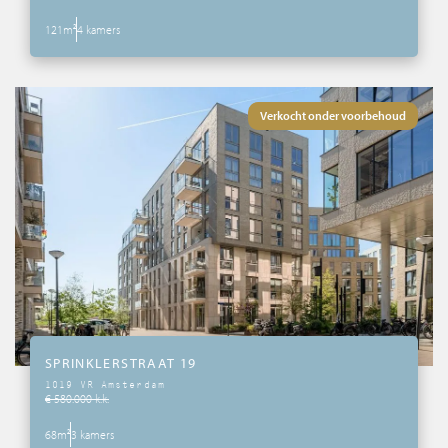
121m²
4 kamers
Verkocht onder voorbehoud
SPRINKLERSTRAAT 19
1019 VR Amsterdam
€ 580.000 k.k.
68m²
3 kamers