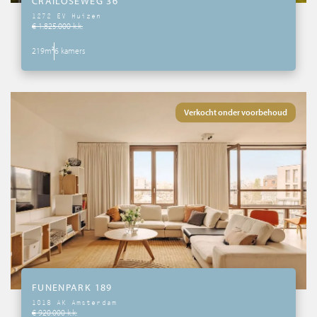
CRAILOSEWEG 36
1272 EV Huizen
€ 1.825.000 k.k.
219m²
6 kamers
Verkocht onder voorbehoud
FUNENPARK 189
1018 AK Amsterdam
€ 920.000 k.k.