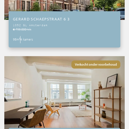
GERARD SCHAEPSTRAAT 6 3
1052 GL Amsterdam
€ 795.000 k.k.
98m²
4 kamers
Verkocht onder voorbehoud