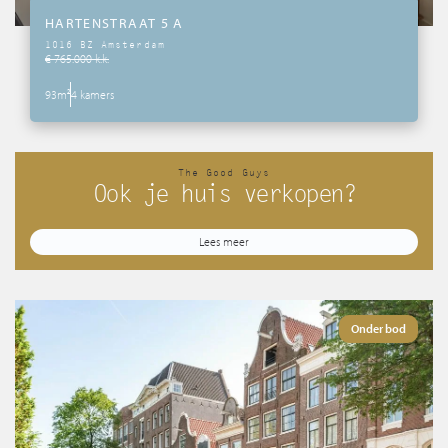
HARTENSTRAAT 5 A
1016 BZ Amsterdam
€ 765.000 k.k.
93m²
4 kamers
The Good Guys
Ook je huis verkopen?
Lees meer
Onder bod