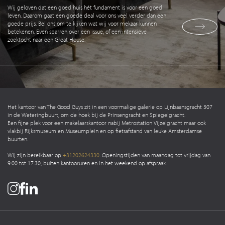
Wij geloven dat een goed huis hét fundament is voor een goed
leven. Daarom gaat een goede deal voor ons veel verder dan een
goede prijs. Bel ons om te kijken wat wij voor mekaar kunnen
betekenen. Even sparren over een issue, of een intensieve
zoektocht naar een Great House.
Het kantoor van The Good Guys zit in een voormalige galerie op Lijnbaansgracht 307
in de Weteringbuurt, om de hoek bij de Prinsengracht en Spiegelgracht.
Een fijne plek voor een makelaarskantoor nabij Metrostation Vijzelgracht maar ook
vlakbij Rijksmuseum en Museumplein en op fietsafstand van leuke Amsterdamse
buurten.
Wij zijn bereikbaar op
+31202624330
. Openingstijden van maandag tot vrijdag van
9:00 tot 17:30, buiten kantooruren en in het weekend op afspraak.