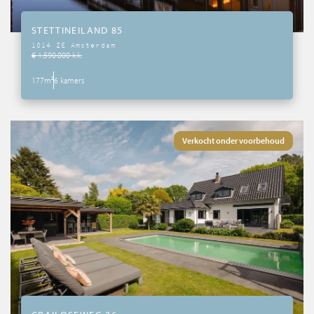
STETTINEILAND 85
1014 ZE Amsterdam
€ 1.590.000 k.k.
177m²
6 kamers
Verkocht onder voorbehoud