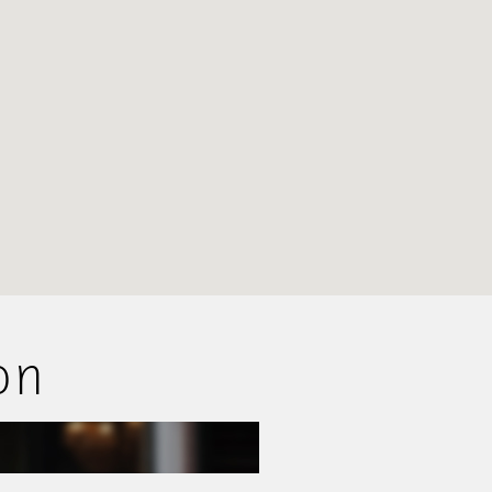
Adres
on
Lijnbaansgracht 307
1017 RN Amsterdam
Telefoon
+31 (0)20 262 43 30