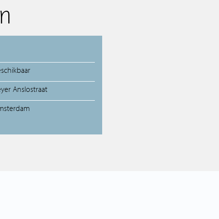
n
eschikbaar
yer Anslostraat
msterdam