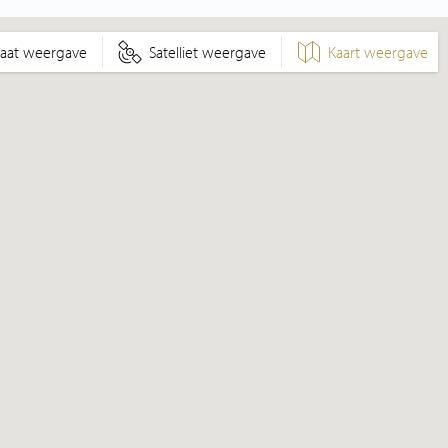
raat weergave
Satelliet weergave
Kaart weergave