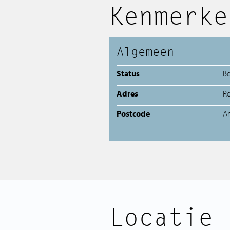
Kenmerke
Algemeen
Status
B
Adres
Re
Postcode
A
Locatie