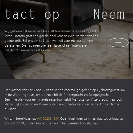
ntact op
Neem 
Wij geloven dat een goed huis hét fundament is voor een goed
leven. Daarom gaat een goede deal voor ons veel verder dan een
goede prijs. Bel ons om te kijken wat wij voor mekaar kunnen
betekenen. Even sparren over een issue, of een intensieve
zoektocht naar een Great House.
Het kantoor van The Good Guys zit in een voormalige galerie op Lijnbaansgracht 307
in de Weteringbuurt, om de hoek bij de Prinsengracht en Spiegelgracht.
Een fijne plek voor een makelaarskantoor nabij Metrostation Vijzelgracht maar ook
vlakbij Rijksmuseum en Museumplein en op fietsafstand van leuke Amsterdamse
buurten.
Wij zijn bereikbaar op
+31202624330
. Openingstijden van maandag tot vrijdag van
9:00 tot 17:30, buiten kantooruren en in het weekend op afspraak.