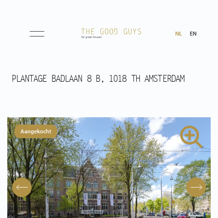
NL
EN
Aanbod
PLANTAGE BADLAAN 8 B, 1018 TH AMSTERDAM
Koop
Huur
Aangekocht
Verwacht
Aangekocht
Transacties