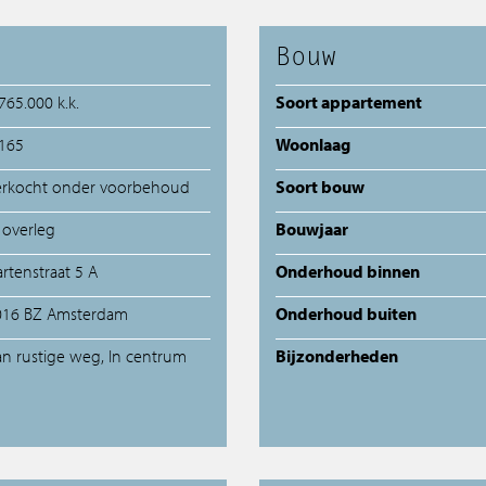
Aangekocht
Bouw
Transacties
765.000 k.k.
Soort appartement
 165
Woonlaag
Spaans aanbod
erkocht onder voorbehoud
Soort bouw
 overleg
Bouwjaar
rtenstraat 5 A
Onderhoud binnen
016 BZ Amsterdam
Onderhoud buiten
an rustige weg, In centrum
Bijzonderheden