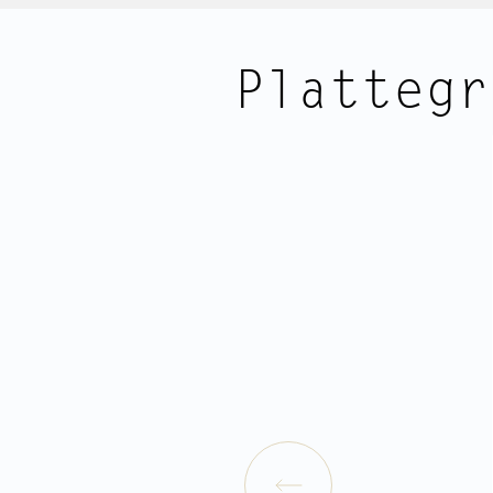
De Hartenstraat is een charmant str
Keizersgracht. Hier zitten vooral m
Plattegr
sieradenzaken, kleine winkels en go
of diner. Geen gehypte drukte voor
gezellige sfeer overdag en juist opv
De Jordaan, de grachten, het Spui en de Rozengracht lig
allemaal op korte loopafstand. Voor 
speciaalzaken hoef je de buurt eigenli
Brandon of de Noordermarkt voor een
een spontaan etentje,
Ook de bereikbaarheid is goed, met
busverbindingen in de directe omge
korte fietsafstand.
INDELING
Via het recent opgeknapte gemeens