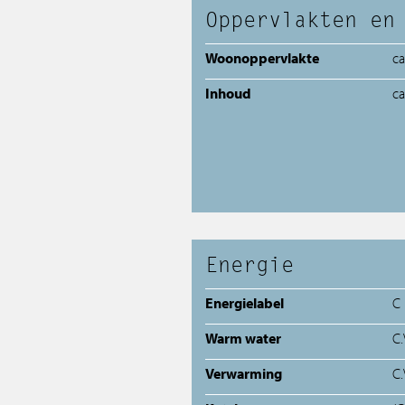
Oppervlakten en
Woonoppervlakte
c
Inhoud
c
Energie
Energielabel
C
Warm water
C.
Verwarming
C.