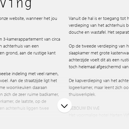
ving
 onze website, wanneer het jou
Vanuit de hal is er toegang tot 
verdieping van het achterhuis 
douche en wastafel. Het separate 
im 3-kamerappartement van circa
en achterhuis van een
Op de tweede verdieping van het
en grond, aan de rustige kant
slaapkamer met grote kastenwand
achterzijde voelt dit als een rus
toch helemaal afgeschermd van
peelse indeling met veel ramen,
oel. Aan de straatzijde ligt het
De kapverdieping van het achter
ime woonkeuken daaraan
logeerkamer, maar leent zich ook
en zich de zeer ruime badkamer,
thuiswerkplek.
rkamer, de laatste, op de
 en achterhuis liggen twee
GEBOUW EN VvE
Het voormalige hotel Harten Vij
van Buro V-10 omgezet naar ee
bovenwoningen. Daarbij zijn o