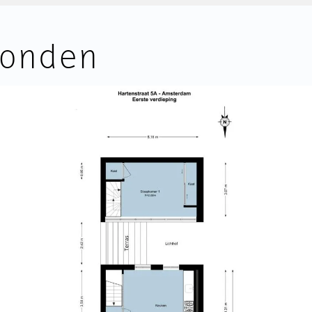
aatje tussen de Herengracht en
en zijn de woning scheidende v
ooie modeboetiekjes,
vloeren en steenwol tussen de 
onden
ede adressen voor koffie, lunch
 de deur, maar een levendige en
Het pand betreft een Rijksmon
allende rust in de avond.
onderhoud in veel gevallen tot 
Daarnaast ligt de woning op eig
gen
indicatie niet verhoogd, categori
cafés, restaurants, winkels en
De VvE bestaat uit drie leden e
jk niet uit. Je loopt naar
afgelopen jaren is er veel onde
 biertje, naar Bouillon voor
De VvE is actief en bouwt de re
BIJZONDERHEDEN
 diverse tram- en
• Sfeervol appartement van circ
ving en Centraal Station op
achterhuis;
• Gelegen op de eerste verdiepi
tweede en kapverdieping van he
• Rijksmonument op een toplocat
chappelijke trappenhuis bereik
• Gelegen op eigen grond;