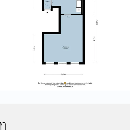
g.
• Funderingsrisico-indicatie niet
me woonkeuken en aangrenzende
• Energielabel C;
de. Door de grote ramen is dit
• Speelse indeling met veel ramen
el karakter en een fijne
• Twee beschutte terresjes van ci
• Actieve VvE met 3 leden;
im opgezet en voorzien van
• De afgelopen jaren is voor ci
ratuur. Hier is voldoende
gepleegd;
door dit echt een fijne
• VvE bouwt de reserves weer v
165,- per maand;
• Cv-combiketel wordt geleased,
 de twee gedoogterrassen van
• Oplevering in overleg.
tussen het voorhuis en achterhuis
Koop
len liggen, zit je hier beschut
A GOOD HOUSE WITH CHARACTER
e plek om in alle rust van de zon
MIDDLE OF THE CITY
Huur
*This property is listed by an MV
n
Verwacht