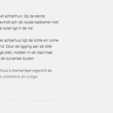
het achterhuis. Op de eerste
bevindt zich de royale badkamer met
toilet ligt in de hal.
 achterhuis ligt de lichte en ruime
. Door de ligging aan de stille
tige plek, midden in de stad maar
 de dynamiek buiten.
huis is momenteel ingericht als
 uitstekend als rustige
f is omstreeks 1991 onder toezicht
n winkelruimte met twee
nder meer de daken na geïsoleerd