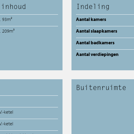
 inhoud
Indeling
a. 93m²
Aantal kamers
a. 209m³
Aantal slaapkamers
Aantal badkamers
Aantal verdiepingen
Buitenruimte
V.-ketel
V.-ketel