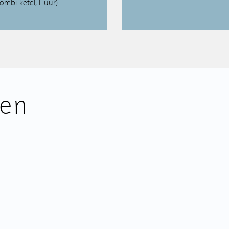
ombi-ketel, Huur)
en