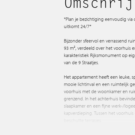
Omschrij
*Plan je bezichtiging eenvoudig via
uitkomt 24/7*
Bijzonder sfeervol en verrassend ru
93 m², verdeeld over het voorhuis 
karakteristiek Rijksmonument op eig
van de 9 Straatjes.
Het appartement heeft een leuke, s
mooie lichtinval en een ruimtelijk gev
voorhuis met de woonkamer en ru
grenzend. In het achterhuis bevind
slaapkamer en een fijne werk-/logee
kapverdieping. Tussen het voorhuis
beschutte terrasjes.
LOCATIE