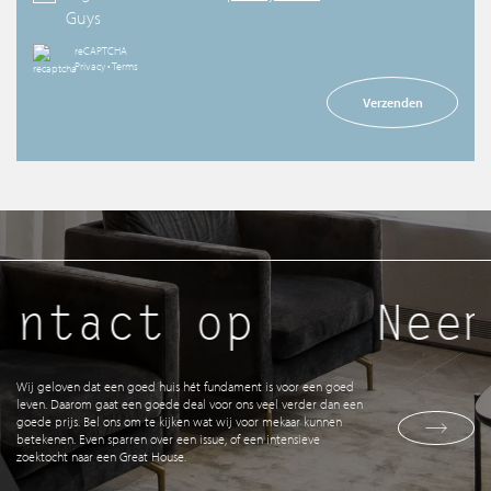
Guys
reCAPTCHA
Privacy
•
Terms
Verzenden
ntact op
Neem
Wij geloven dat een goed huis hét fundament is voor een goed
leven. Daarom gaat een goede deal voor ons veel verder dan een
goede prijs. Bel ons om te kijken wat wij voor mekaar kunnen
betekenen. Even sparren over een issue, of een intensieve
zoektocht naar een Great House.