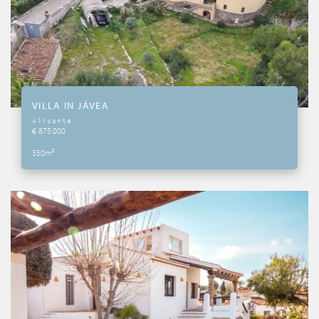
VILLA IN JÁVEA
Alicante
€ 875.000
350m²