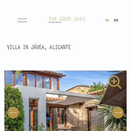
NL
EN
Aanbod
VILLA IN JÁVEA, ALICANTE
Koop
Huur
Verwacht
Aangekocht
Transacties