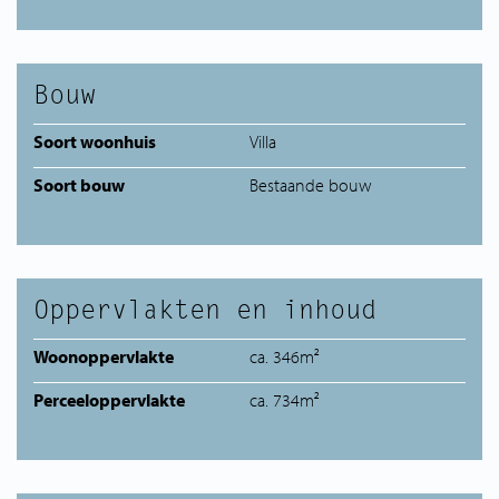
Bouw
Soort woonhuis
Villa
Soort bouw
Bestaande bouw
Oppervlakten en inhoud
Woonoppervlakte
ca. 346m²
Perceeloppervlakte
ca. 734m²