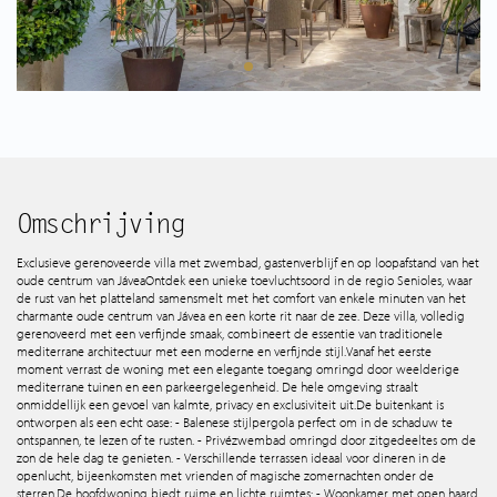
Spaans aanbod
Wie zijn wij
Tips & Tricks
Services
Omschrijving
Exclusieve gerenoveerde villa met zwembad, gastenverblijf en op loopafstand van het
oude centrum van Jávea Ontdek een unieke toevluchtsoord in de regio Senioles, waar
Contact
de rust van het platteland samensmelt met het comfort van enkele minuten van het
charmante oude centrum van Jávea en een korte rit naar de zee. Deze villa, volledig
gerenoveerd met een verfijnde smaak, combineert de essentie van traditionele
mediterrane architectuur met een moderne en verfijnde stijl. Vanaf het eerste
moment verrast de woning met een elegante toegang omringd door weelderige
mediterrane tuinen en een parkeergelegenheid. De hele omgeving straalt
onmiddellijk een gevoel van kalmte, privacy en exclusiviteit uit. De buitenkant is
ontworpen als een echt oase: - Balenese stijlpergola perfect om in de schaduw te
ontspannen, te lezen of te rusten. - Privézwembad omringd door zitgedeeltes om de
zon de hele dag te genieten. - Verschillende terrassen ideaal voor dineren in de
openlucht, bijeenkomsten met vrienden of magische zomernachten onder de
sterren. De hoofdwoning biedt ruime en lichte ruimtes: - Woonkamer met open haard