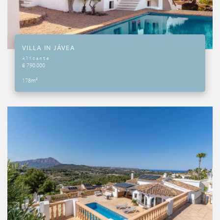
VILLA IN JÁVEA
Alicante
€ 790.000
178m²