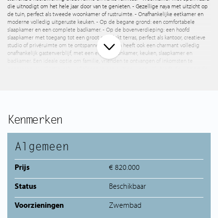
die uitnodigt om het hele jaar door van te genieten. - Gezellige naya met uitzicht op
de tuin, perfect als tweede woonkamer of rustruimte. - Onafhankelijke eetkamer en
moderne volledig uitgeruste keuken. - Op de begane grond: een comfortabele
slaapkamer en een complete badkamer. - Op de bovenverdieping: een hoofd
slaapkamer met toegang tot een groot overdekt terras, perfect als kantoor, creatieve
studio of privéruimte om te ontspannen. De finca heeft ook een charmant volledig
onafhankelijk gastenverblijf, met een eigen woonkamer, keuken, slaapkamer en
badkamer. Een ideale optie om familie, vrienden te ontvangen of inkomsten te
genereren via vakantieverhuur. Gelegen in een rustige woonwijk, biedt de woning de
perfecte combinatie van rust en nabijheid van voorzieningen. Het historische centrum
van Jávea, met zijn lokale restaurants en winkels, ligt op een aangename loopafstand.
De stranden, de haven en de recreatiegebieden zijn binnen enkele minuten met de
auto bereikbaar. Een uitzonderlijk eigendom voor wie op zoek is naar de authentieke
mediterrane levensstijl, omgeven door comfort, privacy en charme in elke hoek. Een
kans die moeilijk te herhalen is. Klaar om uw nieuwe thuis in Jávea te ontdekken?
Kenmerken
Algemeen
Prijs
€ 820.000
Status
Beschikbaar
Voorzieningen
Zwembad