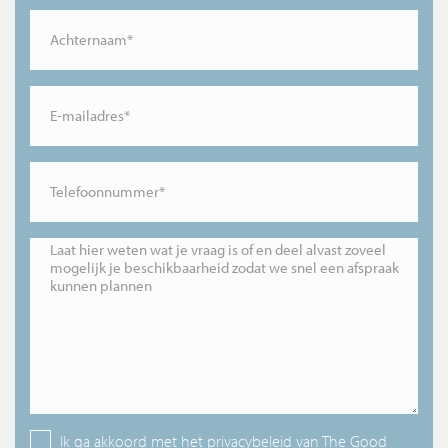
Achternaam*
E-mailadres*
Telefoonnummer*
Laat hier weten wat je vraag is of en deel alvast zoveel
mogelijk je beschikbaarheid zodat we snel een afspraak
kunnen plannen
Ik ga akkoord met het
privacybeleid
van The Good