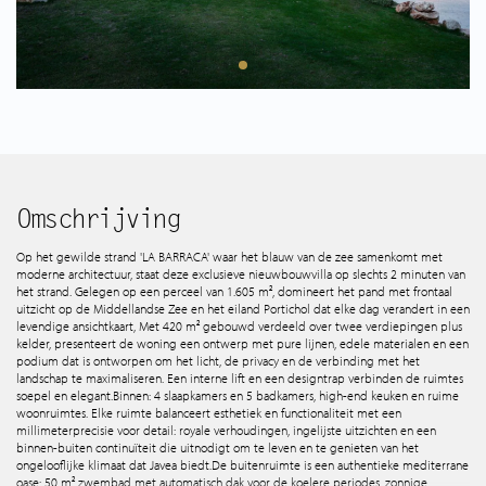
Spaans aanbod
Wie zijn wij
Tips & Tricks
Services
Omschrijving
Op het gewilde strand 'LA BARRACA' waar het blauw van de zee samenkomt met
moderne architectuur, staat deze exclusieve nieuwbouwvilla op slechts 2 minuten van
Contact
het strand. Gelegen op een perceel van 1.605 m², domineert het pand met frontaal
uitzicht op de Middellandse Zee en het eiland Portichol dat elke dag verandert in een
levendige ansichtkaart, Met 420 m² gebouwd verdeeld over twee verdiepingen plus
kelder, presenteert de woning een ontwerp met pure lijnen, edele materialen en een
podium dat is ontworpen om het licht, de privacy en de verbinding met het
landschap te maximaliseren. Een interne lift en een designtrap verbinden de ruimtes
soepel en elegant. Binnen: 4 slaapkamers en 5 badkamers, high-end keuken en ruime
woonruimtes. Elke ruimte balanceert esthetiek en functionaliteit met een
millimeterprecisie voor detail: royale verhoudingen, ingelijste uitzichten en een
binnen-buiten continuïteit die uitnodigt om te leven en te genieten van het
ongelooflijke klimaat dat Javea biedt. De buitenruimte is een authentieke mediterrane
oase: 50 m² zwembad met automatisch dak voor de koelere periodes, zonnige