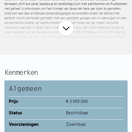
terrassen, chill-out zone, barbecue en landschaps tuin met palmbomen en fruitbomen.
Het geheel is ontworpen om het klimaat van Jávea het hele jaar door te genieten:
ontbijten aan zee, eindeloze zonsondergangen en avonden onder de sterren. Het
aanbod wordt compleet gemaakt met een gesloten garage voor 4 voertuigen en een
bevoorrechte locatie, op slechts enkele meters van twee van de meest iconische
restaurants aan zee in Jávea. Het is niet alleen een huis, het is een levensstijl ervaring
waar kwaliteit, rust en de zee alles zijn. -Perceel: 1.605 m² -Gebouwd: 420 m² -Indeling:
2 verdiepingen + kelder met lift -Ruimtes: 4 slaapkamers | 5 badkamers -Buiten: 50 m²
zwembad met jacuzzi, terrassen, chill-out, barbecue, moderne en elegante
mediterrane tuin -Parkeren: ruime garage -Uitzichten: frontaal op zee, Isla de Portichol
en de berg van de Cumbre del Sol -Omgeving: veilige urbanisatie, gastronomie
dichtbij huis Waarom is deze villa anders?-Avangardistische architectuur die in gesprek
gaat met het landschap, niet met hem concurreert. -Binnen-buiten stroom die elke
ruimte tot een uitkijkpunt maakt. -Privacy en exclusiviteit op een van de meest
gewilde locaties aan de Costa Blanca. Wat is de volgende stap? Plan je privébezoek en
Kenmerken
ervaar persoonlijk wat de foto's niet kunnen vertellen: het licht, de stilte en het gevoel
dat je —letterlijk— voor de Middellandse Zee staat. Neem contact met ons op voor
meer informatie of om een bezoek te coördineren.
Algemeen
Prijs
€ 3.995.000
Status
Beschikbaar
Voorzieningen
Zwembad