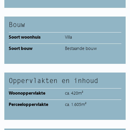
Bouw
Soort woonhuis
Villa
Soort bouw
Bestaande bouw
Oppervlakten en inhoud
Woonoppervlakte
ca. 420m²
Perceeloppervlakte
ca. 1.605m²