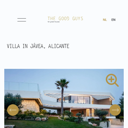
NL
EN
Aanbod
VILLA IN JÁVEA, ALICANTE
Koop
Huur
Verwacht
Aangekocht
Transacties