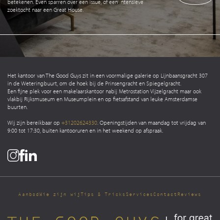
betekenen. Even sparren over een issue, of een intensieve
zoektocht naar een Great House.
Het kantoor van The Good Guys zit in een voormalige galerie op Lijnbaansgracht 307
in de Weteringbuurt, om de hoek bij de Prinsengracht en Spiegelgracht.
Een fijne plek voor een makelaarskantoor nabij Metrostation Vijzelgracht maar ook
vlakbij Rijksmuseum en Museumplein en op fietsafstand van leuke Amsterdamse
buurten.
Wij zijn bereikbaar op
+31202624330
. Openingstijden van maandag tot vrijdag van
9:00 tot 17:30, buiten kantooruren en in het weekend op afspraak.
Aanbod
Wie zijn wij
Tips & Tricks
Services
Contact
Reviews