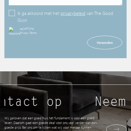
Ik ga akkoord met het
privacybeleid
van The Good
Guys
reCAPTCHA
Privacy
•
Terms
Verzenden
ntact op
Neem 
Wij geloven dat een goed huis hét fundament is voor een goed
leven. Daarom gaat een goede deal voor ons veel verder dan een
goede prijs. Bel ons om te kijken wat wij voor mekaar kunnen