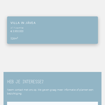
VILLA IN JÁVEA
Alicante
€ 3.950.000
526m²
HEB JE INTERESSE?
Neem contact met ons op. We geven graag meer informatie of plannen een
bezichtiging.